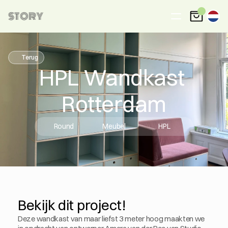
STORY
Terug
HPL Wandkast 
Rotterdam
Round
Meubel
HPL
Bekijk dit project!
Deze wandkast van maar liefst 3 meter hoog maakten we 