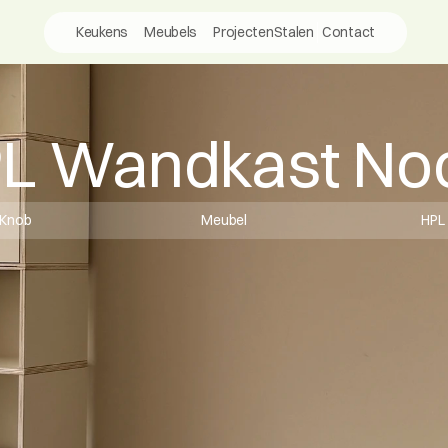
Keukens
Meubels
Projecten
Stalen
Contact
L Wandkast No
Knob
Meubel
HPL