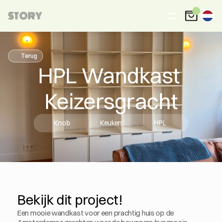
STORY
Terug
HPL Wandkast 
Keizersgracht
Knob
Keuken
HPL
Bekijk dit project!
Een mooie wandkast voor een prachtig huis op de 