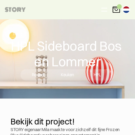
STORY
Terug
HPL Sideboard Bos 
en Lommer
Round
Keuken
HPL
Bekijk dit project!
STORY eigenaar Mila maakte voor zichzelf dit fijne Frozen 